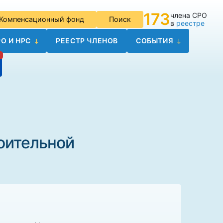
173
члена СРО
Компенсационный фонд
Поиск
в
реестре
О И НРС
РЕЕСТР ЧЛЕНОВ
СОБЫТИЯ
оительной