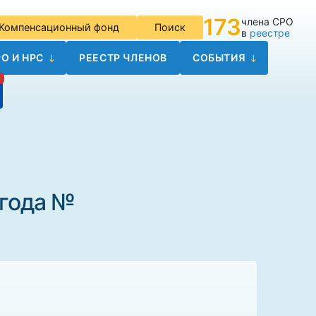
173
члена СРО
Компенсационный фонд
Поиск
в
реестре
О И НРС
РЕЕСТР ЧЛЕНОВ
СОБЫТИЯ
 года №