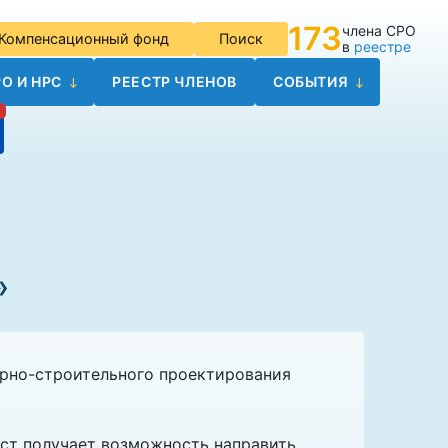
173
члена СРО
Компенсационный фонд
Поиск
в
реестре
О И НРС
РЕЕСТР ЧЛЕНОВ
СОБЫТИЯ
»
урно-строительного проектирования
ст получает возможность направить