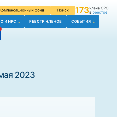
173
члена СРО
Компенсационный фонд
Поиск
в
реестре
О И НРС
РЕЕСТР ЧЛЕНОВ
СОБЫТИЯ
мая 2023