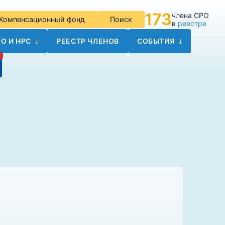
173
члена СРО
Компенсационный фонд
Поиск
в
реестре
О И НРС
РЕЕСТР ЧЛЕНОВ
СОБЫТИЯ