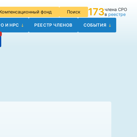
173
члена СРО
Компенсационный фонд
Поиск
в
реестре
О И НРС
РЕЕСТР ЧЛЕНОВ
СОБЫТИЯ