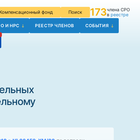
173
члена СРО
Компенсационный фонд
Поиск
в
реестре
О И НРС
РЕЕСТР ЧЛЕНОВ
СОБЫТИЯ
тельных
ельному