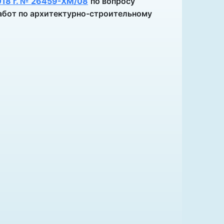
018 г. № 26459-ХМ/08
по вопросу
абот по архитектурно-строительному