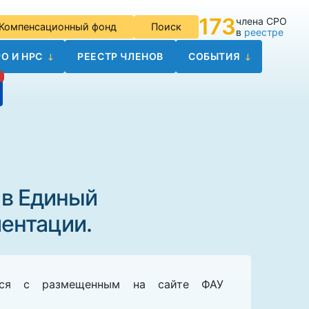
173
члена СРО
Компенсационный фонд
Поиск
в
реестре
О И НРС
РЕЕСТР ЧЛЕНОВ
СОБЫТИЯ
 в Единый
ентации.
иться с размещенным на сайте ФАУ