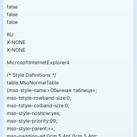
false
false
false
RU
X-NONE
X-NONE
MicrosoftInternetExplorer4
/* Style Definitions */
table.MsoNormalTable
{mso-style-name:»Обычная таблица»;
mso-tstyle-rowband-size:0;
mso-tstyle-colband-size:0;
mso-style-noshow:yes;
mso-style-priority:99;
mso-style-parent:»»;
mso-padding-alt:0cm 5.4pt 0cm 5.4pt;