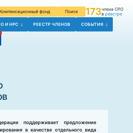
173
члена СРО
Компенсационный фонд
Поиск
в
реестре
О И НРС
РЕЕСТР ЧЛЕНОВ
СОБЫТИЯ
о
ов
дерации поддерживает предложение
ирования в качестве отдельного вида