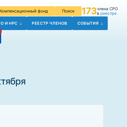
173
члена СРО
Компенсационный фонд
Поиск
в
реестре
О И НРС
РЕЕСТР ЧЛЕНОВ
СОБЫТИЯ
ктября