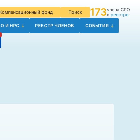
173
члена СРО
Компенсационный фонд
Поиск
в
реестре
О И НРС
РЕЕСТР ЧЛЕНОВ
СОБЫТИЯ