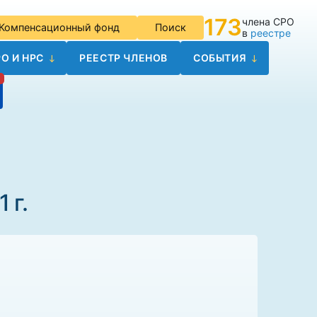
173
члена СРО
Компенсационный фонд
Поиск
в
реестре
О И НРС
РЕЕСТР ЧЛЕНОВ
СОБЫТИЯ
 г.