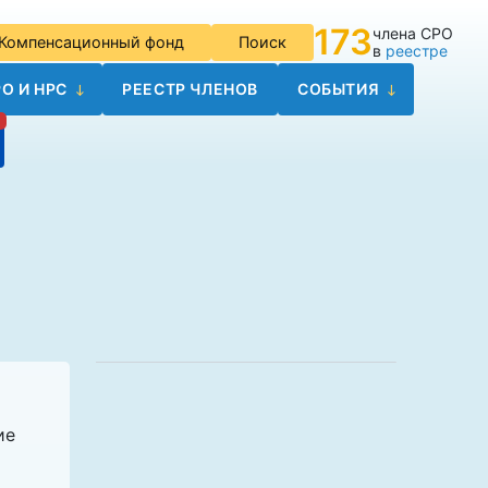
173
члена СРО
Компенсационный фонд
Поиск
в
реестре
О И НРС
РЕЕСТР ЧЛЕНОВ
СОБЫТИЯ
ие